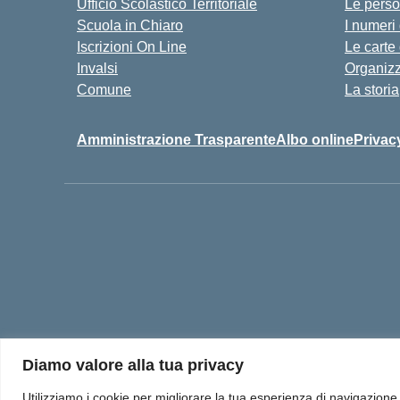
Ufficio Scolastico Territoriale
Le pers
Scuola in Chiaro
I numeri
Iscrizioni On Line
Le carte
Invalsi
Organiz
Comune
La storia
Amministrazione Trasparente
Albo online
Privac
Diamo valore alla tua privacy
Utilizziamo i cookie per migliorare la tua esperienza di navigazione, o