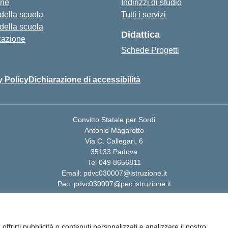
one
Indirizzi di studio
 della scuola
Tutti i servizi
 della scuola
Didattica
zazione
Schede Progetti
y Policy
Dichiarazione di accessibilità
Convitto Statale per Sordi
Antonio Magarotto
Via C. Callegari, 6
35133 Padova
Tel 049 8656811
Email: pdvc030007@istruzione.it
Pec: pdvc030007@pec.istruzione.it
ffrirti pubblicità o contenuti personalizzati e analizzare il nostro