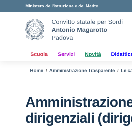
Vai ai contenuti
Vai al menu di navigazione
Vai al footer
Ministero dell'Istruzione e del Merito
Convitto statale per Sordi
Antonio Magarotto
Padova
Scuola
Servizi
Novità
Didattic
Home
Amministrazione Trasparente
Le ca
Amministrazione
dirigenziali (diri