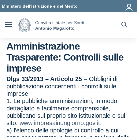
Vai ai contenuti
Vai al menu di navigazione
Vai al footer
Ministero dell'Istruzione e del Merito
Convitto statale per Sordi
Antonio Magarotto
Amministrazione
Trasparente:
Controlli sulle
imprese
Dlgs 33/2013 – Articolo 25
– Obblighi di
pubblicazione concernenti i controlli sulle
imprese
1. Le pubbliche amministrazioni, in modo
dettagliato e facilmente comprensibile,
pubblicano sul proprio sito istituzionale e sul
sito:
www.impresainungiorno.gov.it
:
a) l’elenco delle tipologie di controllo a cui