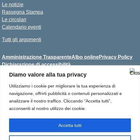
Le notizie
Rassegna Stampa
Le circolari
Calendario eventi
Tutti gli argomenti
Amministrazione Trasparente
Albo online
Privacy Policy
Dichiarazione di accessibilità
Diamo valore alla tua privacy
Utilizziamo i cookie per migliorare la tua esperienza di
Convitto Statale per Sordi
navigazione, offrirti pubblicità o contenuti personalizzati e
Antonio Magarotto
analizzare il nostro traffico. Cliccando “Accetta tutti”,
Via C. Callegari, 6
acconsenti al nostro utilizzo dei cookie.
35133 Padova
Tel 049 8656811
Email: pdvc030007@istruzione.it
Accetta tutti
Pec: pdvc030007@pec.istruzione.it