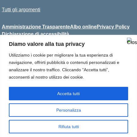
Tutti gli argomenti
Amministrazione Trasparente
Albo online
Privacy Policy
Dichiarazione di accessibilità
Diamo valore alla tua privacy
Utilizziamo i cookie per migliorare la tua esperienza di
Convitto Statale per Sordi
navigazione, offrirti pubblicità o contenuti personalizzati e
Antonio Magarotto
analizzare il nostro traffico. Cliccando “Accetta tutti”,
Via C. Callegari, 6
acconsenti al nostro utilizzo dei cookie.
35133 Padova
Tel 049 8656811
Email: pdvc030007@istruzione.it
Accetta tutti
Pec: pdvc030007@pec.istruzione.it
Personalizza
Concept & Design by Designers Italia
Rifiuta tutti