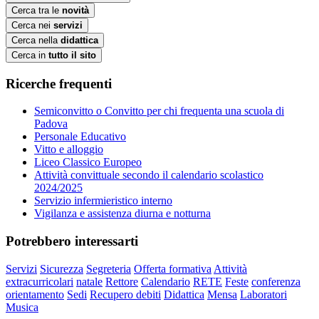
Cerca tra le
novità
Cerca nei
servizi
Cerca nella
didattica
Cerca in
tutto il sito
Ricerche frequenti
Semiconvitto o Convitto per chi frequenta una scuola di
Padova
Personale Educativo
Vitto e alloggio
Liceo Classico Europeo
Attività convittuale secondo il calendario scolastico
2024/2025
Servizio infermieristico interno
Vigilanza e assistenza diurna e notturna
Potrebbero interessarti
Servizi
Sicurezza
Segreteria
Offerta formativa
Attività
extracurricolari
natale
Rettore
Calendario
RETE
Feste
conferenza
orientamento
Sedi
Recupero debiti
Didattica
Mensa
Laboratori
Musica