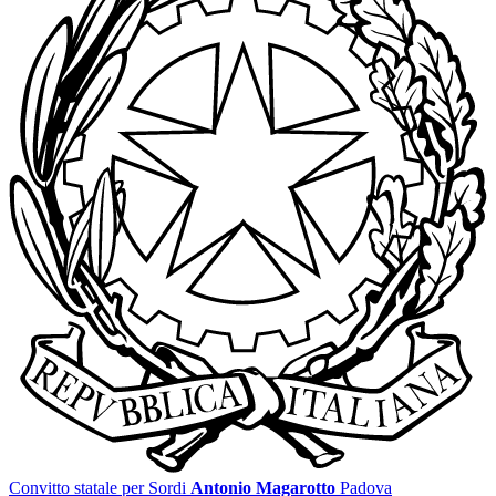
Convitto statale per Sordi
Antonio Magarotto
Padova