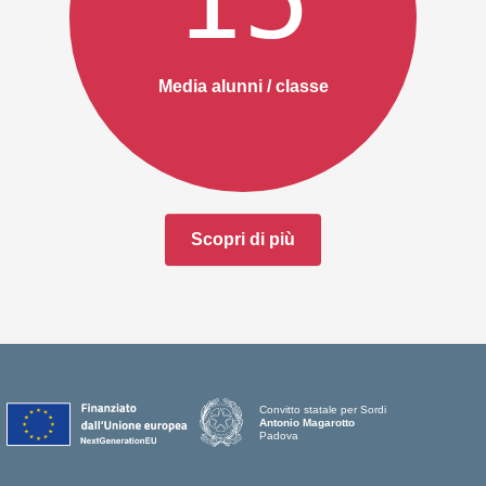
Media alunni / classe
Scopri di più
Convitto statale per Sordi
Antonio Magarotto
Padova