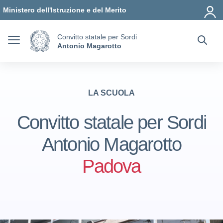
Vai ai contenuti
Vai al menu di navigazione
Vai al footer
Ministero dell'Istruzione e del Merito
Convitto statale per Sordi
Antonio Magarotto
LA SCUOLA
Convitto statale per Sordi
Antonio Magarotto
Padova