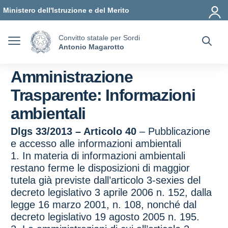
Vai ai contenuti
Vai al menu di navigazione
Vai al footer
Ministero dell'Istruzione e del Merito
Convitto statale per Sordi
Antonio Magarotto
Amministrazione
Trasparente:
Informazioni
ambientali
Dlgs 33/2013 – Articolo 40
– Pubblicazione
e accesso alle informazioni ambientali
1. In materia di informazioni ambientali
restano ferme le disposizioni di maggior
tutela già previste dall’articolo 3-sexies del
decreto legislativo 3 aprile 2006 n. 152, dalla
legge 16 marzo 2001, n. 108, nonché dal
decreto legislativo 19 agosto 2005 n. 195.