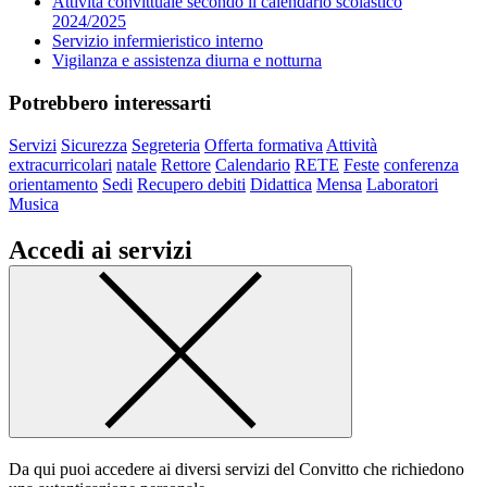
Attività convittuale secondo il calendario scolastico
2024/2025
Servizio infermieristico interno
Vigilanza e assistenza diurna e notturna
Potrebbero interessarti
Servizi
Sicurezza
Segreteria
Offerta formativa
Attività
extracurricolari
natale
Rettore
Calendario
RETE
Feste
conferenza
orientamento
Sedi
Recupero debiti
Didattica
Mensa
Laboratori
Musica
Accedi ai servizi
Da qui puoi accedere ai diversi servizi del Convitto che richiedono