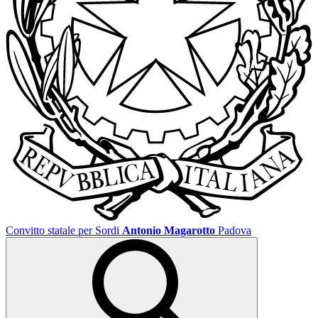
Convitto statale per Sordi
Antonio Magarotto
Padova