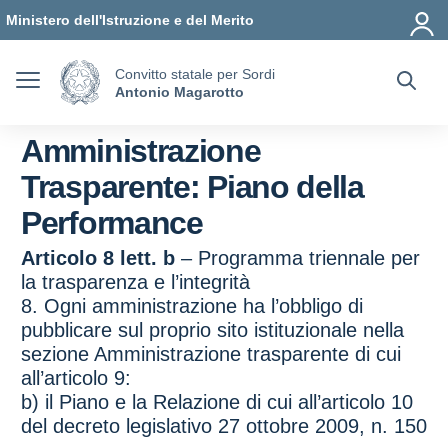
Vai ai contenuti
Vai al menu di navigazione
Vai al footer
Ministero dell'Istruzione e del Merito
Convitto statale per Sordi
Antonio Magarotto
Amministrazione
Trasparente:
Piano della
Performance
Articolo 8 lett. b
– Programma triennale per
la trasparenza e l’integrità
8. Ogni amministrazione ha l’obbligo di
pubblicare sul proprio sito istituzionale nella
sezione Amministrazione trasparente di cui
all’articolo 9:
b) il Piano e la Relazione di cui all’articolo 10
del decreto legislativo 27 ottobre 2009, n. 150