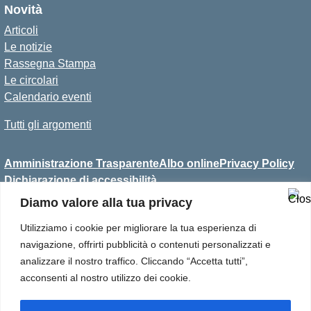
Novità
Articoli
Le notizie
Rassegna Stampa
Le circolari
Calendario eventi
Tutti gli argomenti
Amministrazione Trasparente
Albo online
Privacy Policy
Dichiarazione di accessibilità
Diamo valore alla tua privacy
Utilizziamo i cookie per migliorare la tua esperienza di
Convitto Statale per Sordi
navigazione, offrirti pubblicità o contenuti personalizzati e
Antonio Magarotto
analizzare il nostro traffico. Cliccando “Accetta tutti”,
Via C. Callegari, 6
acconsenti al nostro utilizzo dei cookie.
35133 Padova
Tel 049 8656811
Email: pdvc030007@istruzione.it