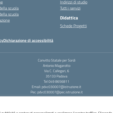
ne
Indirizzi di studio
della scuola
Tutti i servizi
della scuola
Didattica
azione
Schede Progetti
cy
Dichiarazione di accessibilità
Convitto Statale per Sordi
Antonio Magarotto
Via C. Callegari, 6
35133 Padova
Tel 049 8656811
Email: pdvc030007@istruzione.it
Pec: pdvc030007@pec.istruzione.it
i pubblicità o contenuti personalizzati e analizzare il nostro traffico. Cliccando