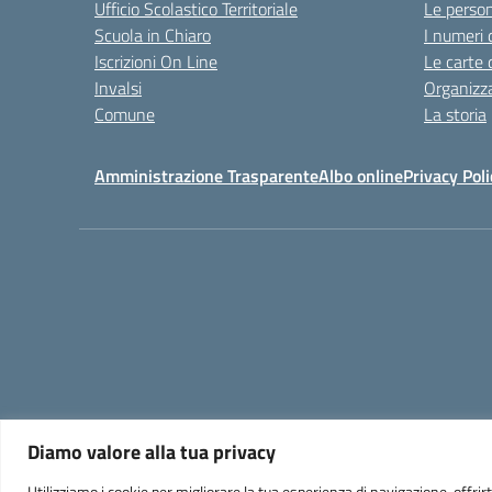
Ufficio Scolastico Territoriale
Le perso
Scuola in Chiaro
I numeri 
Iscrizioni On Line
Le carte 
Invalsi
Organizz
Comune
La storia
Amministrazione Trasparente
Albo online
Privacy Poli
Diamo valore alla tua privacy
Utilizziamo i cookie per migliorare la tua esperienza di navigazione, offrirt