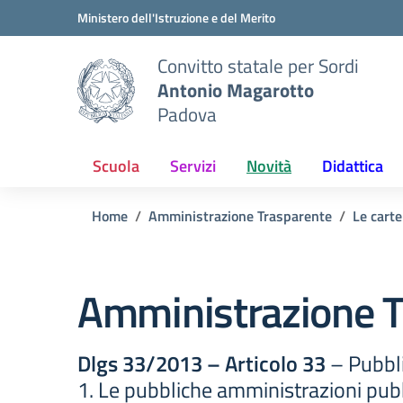
Vai ai contenuti
Vai al menu di navigazione
Vai al footer
Ministero dell'Istruzione e del Merito
Convitto statale per Sordi
Antonio Magarotto
Padova
Scuola
Servizi
Novità
Didattica
Home
Amministrazione Trasparente
Le carte
Amministrazione T
Dlgs 33/2013 – Articolo 33
– Pubbli
1. Le pubbliche amministrazioni pubbl