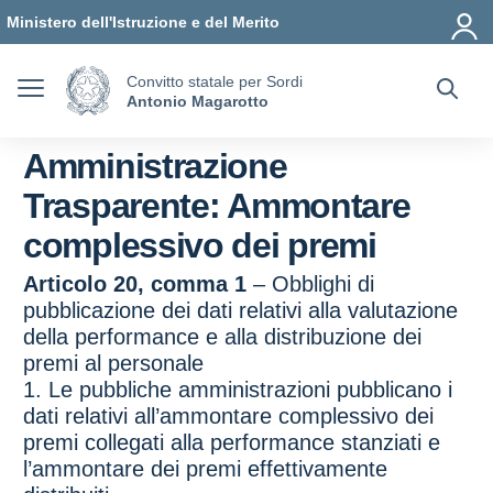
Vai ai contenuti
Vai al menu di navigazione
Vai al footer
Ministero dell'Istruzione e del Merito
Convitto statale per Sordi
Antonio Magarotto
Amministrazione
Trasparente:
Ammontare
complessivo dei premi
Articolo 20, comma 1
– Obblighi di
pubblicazione dei dati relativi alla valutazione
della performance e alla distribuzione dei
premi al personale
1. Le pubbliche amministrazioni pubblicano i
dati relativi all’ammontare complessivo dei
premi collegati alla performance stanziati e
l’ammontare dei premi effettivamente