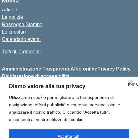
Novità
Articoli
Le notizie
Rassegna Stampa
Le circolari
Calendario eventi
Tutti gli argomenti
Amministrazione Trasparente
Albo online
Privacy Policy
Dichiarazione di accessibilità
Diamo valore alla tua privacy
Utilizziamo i cookie per migliorare la tua esperienza di
Convitto Statale per Sordi
navigazione, offrirti pubblicità o contenuti personalizzati e
Antonio Magarotto
analizzare il nostro traffico. Cliccando “Accetta tutti”,
Via C. Callegari, 6
acconsenti al nostro utilizzo dei cookie.
35133 Padova
Tel 049 8656811
Email: pdvc030007@istruzione.it
Accetta tutti