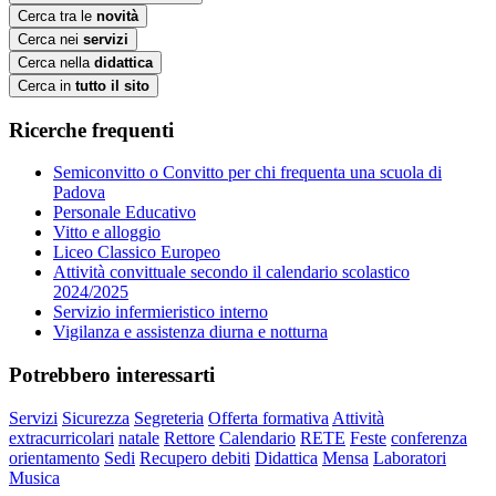
Cerca tra le
novità
Cerca nei
servizi
Cerca nella
didattica
Cerca in
tutto il sito
Ricerche frequenti
Semiconvitto o Convitto per chi frequenta una scuola di
Padova
Personale Educativo
Vitto e alloggio
Liceo Classico Europeo
Attività convittuale secondo il calendario scolastico
2024/2025
Servizio infermieristico interno
Vigilanza e assistenza diurna e notturna
Potrebbero interessarti
Servizi
Sicurezza
Segreteria
Offerta formativa
Attività
extracurricolari
natale
Rettore
Calendario
RETE
Feste
conferenza
orientamento
Sedi
Recupero debiti
Didattica
Mensa
Laboratori
Musica