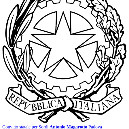
Convitto statale per Sordi
Antonio Magarotto
Padova