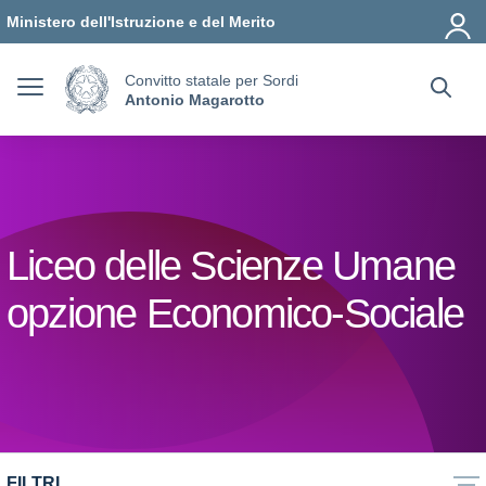
Vai ai contenuti
Vai al menu di navigazione
Vai al footer
Ministero dell'Istruzione e del Merito
Convitto statale per Sordi
Antonio Magarotto
Liceo delle Scienze Umane
opzione Economico-Sociale
FILTRI