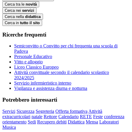
Cerca tra le
novità
Cerca nei
servizi
Cerca nella
didattica
Cerca in
tutto il sito
Ricerche frequenti
Semiconvitto o Convitto per chi frequenta una scuola di
Padova
Personale Educativo
Vitto e alloggio
Liceo Classico Europeo
Attività convittuale secondo il calendario scolastico
2024/2025
Servizio infermieristico interno
Vigilanza e assistenza diurna e notturna
Potrebbero interessarti
Servizi
Sicurezza
Segreteria
Offerta formativa
Attività
extracurricolari
natale
Rettore
Calendario
RETE
Feste
conferenza
orientamento
Sedi
Recupero debiti
Didattica
Mensa
Laboratori
Musica