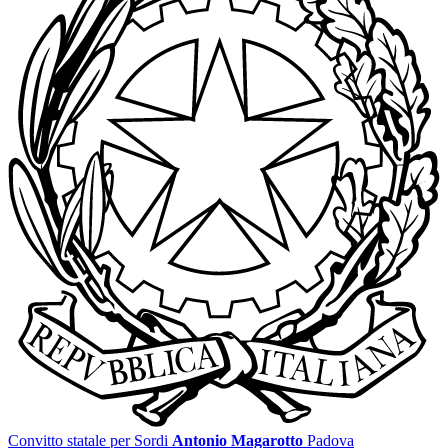
Convitto statale per Sordi
Antonio Magarotto
Padova