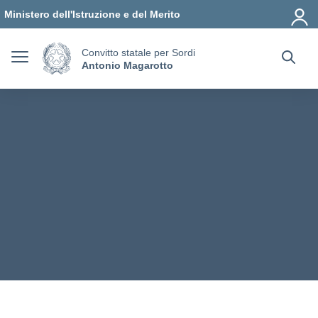
Vai ai contenuti
Vai al menu di navigazione
Vai al footer
Ministero dell'Istruzione e del Merito
Convitto statale per Sordi
Antonio Magarotto