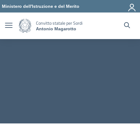
Vai ai contenuti
Vai al menu di navigazione
Vai al footer
Ministero dell'Istruzione e del Merito
Convitto statale per Sordi
Antonio Magarotto